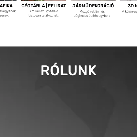
AFIKA
CÉGTÁBLA | FELIRAT
JÁRMŰDEKORÁCIÓ
3D 
evegyenek,
Amivel az ügyfeleid
Mozgó reklám és
A különle
zenek.
biztosan találkoznak.
cégimázs építés egyben.
RÓLUNK
pított vállalkozás két fő tevékenysége a feliratkészítés és
a g
m évtized alatt számos üzlet, cég, rendezvény arculatának kia
tni,
hogy sokan ezek közül
az általunk tervezett logóval váltak
rcímkék grafikai tervezésén kívül számtalan cégtábla, fényrekl
ónkban. A dekorációs kivitelezés terén számos technikai fejles
omtatástól a lézergravírozásig, illetve külön autódekorációs mű