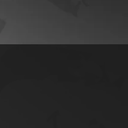
ortfóliójáról.