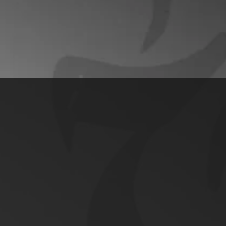
található referenciáink
áttekintést nyújtanak a
Grafik Dekor p
Gerencsér Tamás
Timár Gábor
tervezőgrafikus
reklámgrafikus