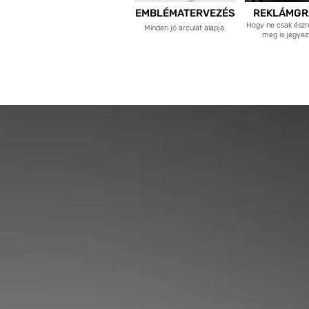
EMBLÉMATERVEZÉS
REKLÁMGR
Hogy ne csak észr
Minden jó arculat alapja.
meg is jegyez
Az 1987-ben ala
Az elmúlt több,
mint háro
jó érzés lá
Plakátok, könyvborítók és bo
felirat készült stúdi
a digitális poszterny