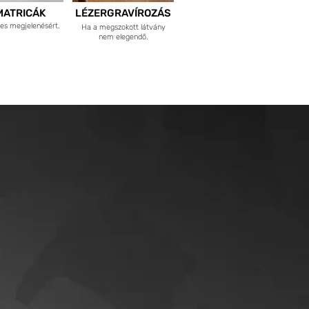
MATRICÁK
LÉZERGRAVÍROZÁS
ges megjelenésért.
Ha a megszokott látvány
nem elegendő.
rafikai tervezés.
lakításában vettünk részt,
 sikeressé.
ám és a városképet is alakító
ztést hajtottunk végre
helyt alakítottunk ki.